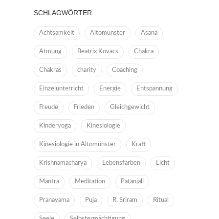
SCHLAGWÖRTER
Achtsamkeit
Altomünster
Asana
Atmung
Beatrix Kovacs
Chakra
Chakras
charity
Coaching
Einzelunterricht
Energie
Entspannung
Freude
Frieden
Gleichgewicht
Kinderyoga
Kinesiologie
Kinesiologie in Altomünster
Kraft
Krishnamacharya
Lebensfarben
Licht
Mantra
Meditation
Patanjali
Pranayama
Puja
R. Sriram
Ritual
Seele
Selbstermächtigung