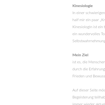
Kinesiologie
In einer schwierige
half mir ein paar „
Kinesiologin ist ein
ein wundervolles T
Selbstwahrnehmung 
Mein Ziel
ist es, die Mensche
durch die Erfahrung
Frieden und Bewusst
Auf dieser Seite m
Begeisterung teilhab
immer wieder aktuel