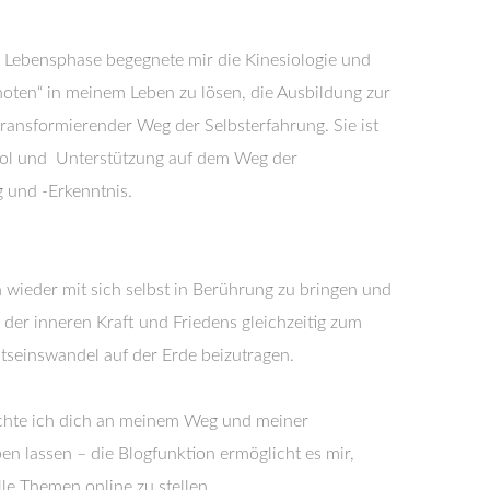
n Lebensphase begegnete mir die Kinesiologie und
Knoten“ in meinem Leben zu lösen, die Ausbildung zur
 transformierender Weg der Selbsterfahrung. Sie ist
ool und Unterstützung auf dem Weg der
und -Erkenntnis.
n wieder mit sich selbst in Berührung zu bringen und
 der inneren Kraft und Friedens gleichzeitig zum
seinswandel auf der Erde beizutragen.
öchte ich dich an meinem Weg und meiner
en lassen – die Blogfunktion ermöglicht es mir,
le Themen online zu stellen.