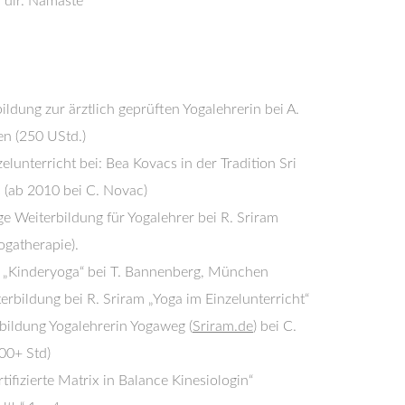
n dir. Namasté
ldung zur ärztlich geprüften Yogalehrerin bei A.
n (250 UStd.)
lunterricht bei: Bea Kovacs in der Tradition Sri
 (ab 2010 bei C. Novac)
ge Weiterbildung für Yogalehrer bei R. Sriram
Yogatherapie).
 „Kinderyoga“ bei T. Bannenberg, München
rbildung bei R. Sriram „Yoga im Einzelunterricht“
ildung Yogalehrerin Yogaweg (
Sriram.de
) bei C.
00+ Std)
ifizierte Matrix in Balance Kinesiologin“