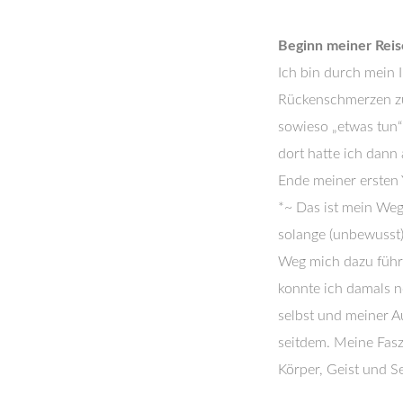
Beginn meiner Reis
Ich bin durch mein 
Rückenschmerzen zu
sowieso „etwas tun“
dort hatte ich dann 
Ende meiner ersten
*~ Das ist mein Weg
solange (unbewusst)
Weg mich dazu führt
konnte ich damals n
selbst und meiner A
seitdem. Meine Fasz
Körper, Geist und Se