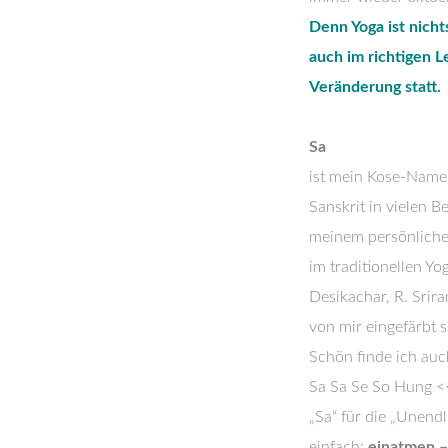
Denn Yoga ist nicht
auch im richtigen L
Veränderung statt.
Sa
ist mein Kose-Namen
Sanskrit in vielen B
meinem persönliche
im traditionellen Y
Desikachar, R. Srir
von mir eingefärbt s
Schön finde ich au
Sa Sa Se So Hung <<
„Sa“ für die „Unendl
einfach:
einatmen –