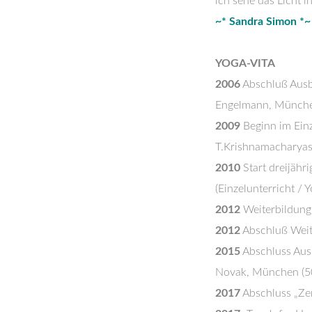
ich sehe das Licht i
~* Sandra Simon *~
YOGA-VITA
2006
Abschluß Ausbi
Engelmann, Münche
2009
Beginn im Einze
T.Krishnamacharyas
2010
Start dreijähri
(Einzelunterricht / 
2012
Weiterbildung
2012
Abschluß Weite
2015
Abschluss Ausb
Novak, München (5
2017
Abschluss „Zert