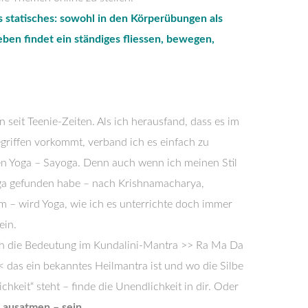
s statisches: sowohl in den Körperübungen als
eben findet ein ständiges fliessen, bewegen,
 seit Teenie-Zeiten. Als ich herausfand, dass es im
egriffen vorkommt, verband ich es einfach zu
n Yoga – Sayoga. Denn auch wenn ich meinen Stil
oga gefunden habe – nach Krishnamacharya,
am – wird Yoga, wie ich es unterrichte doch immer
ein.
ch die Bedeutung im Kundalini-Mantra >> Ra Ma Da
 das ein bekanntes Heilmantra ist und wo die Silbe
ichkeit“ steht – finde die Unendlichkeit in dir. Oder
 ausatmen – sein.