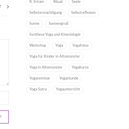
R. Sriram
Ritual
Seele
T
Selbstermächtigung
Selbstreflexion
Sonne
Sonnengruß
Synthese Yoga und Kinesiologie
Workshop
Yoga
Yogafotos
Yoga für Kinder in Altomünster
Yoga in Altomünster
Yogakurse
Yogaseminar
Yogastunde
Yoga Sutra
Yogaunterricht