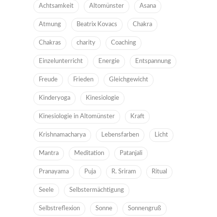
Achtsamkeit
Altomünster
Asana
Atmung
Beatrix Kovacs
Chakra
Chakras
charity
Coaching
Einzelunterricht
Energie
Entspannung
Freude
Frieden
Gleichgewicht
Kinderyoga
Kinesiologie
Kinesiologie in Altomünster
Kraft
Krishnamacharya
Lebensfarben
Licht
Mantra
Meditation
Patanjali
Pranayama
Puja
R. Sriram
Ritual
Seele
Selbstermächtigung
Selbstreflexion
Sonne
Sonnengruß