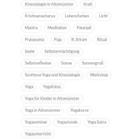
Kinesiologie in Altomünster
Kraft
Krishnamacharya
Lebensfarben
Licht
Mantra
Meditation
Patanjali
Pranayama
Puja
R. Sriram
Ritual
Seele
Selbstermächtigung
Selbstreflexion
Sonne
Sonnengruß
Synthese Yoga und Kinesiologie
Workshop
Yoga
Yogafotos
Yoga für Kinder in Altomünster
Yoga in Altomünster
Yogakurse
Yogaseminar
Yogastunde
Yoga Sutra
Yogaunterricht