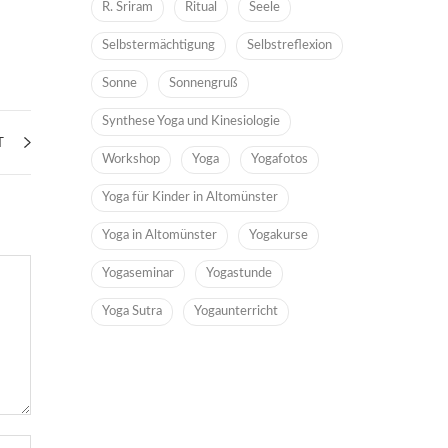
R. Sriram
Ritual
Seele
Selbstermächtigung
Selbstreflexion
Sonne
Sonnengruß
Synthese Yoga und Kinesiologie
T
Workshop
Yoga
Yogafotos
Yoga für Kinder in Altomünster
Yoga in Altomünster
Yogakurse
Yogaseminar
Yogastunde
Yoga Sutra
Yogaunterricht