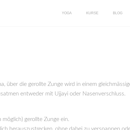
YOGA
KURSE
BLOG
a, über die gerollte Zunge wird in einem gleichmässi
usatmen entweder mit Ujjayi oder Nasenverschluss.
möglich) gerollte Zunge ein.
lich herauszustrecken, ohne dabei zu verspannen od