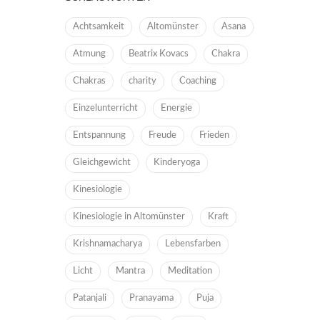
Achtsamkeit
Altomünster
Asana
Atmung
Beatrix Kovacs
Chakra
Chakras
charity
Coaching
Einzelunterricht
Energie
Entspannung
Freude
Frieden
Gleichgewicht
Kinderyoga
Kinesiologie
Kinesiologie in Altomünster
Kraft
Krishnamacharya
Lebensfarben
Licht
Mantra
Meditation
Patanjali
Pranayama
Puja