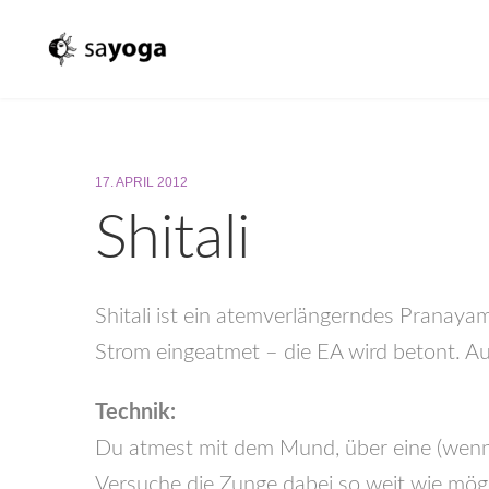
17. APRIL 2012
Shitali
Shitali ist ein atemverlängerndes Pranayam
Strom eingeatmet – die EA wird betont. A
Technik:
Du atmest mit dem Mund, über eine (wenn 
Versuche die Zunge dabei so weit wie mög