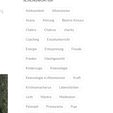
SCHLAGWÖRTER
Achtsamkeit
Altomünster
N.
Asana
Atmung
Beatrix Kovacs
Chakra
Chakras
charity
Coaching
Einzelunterricht
t
Energie
Entspannung
Freude
Frieden
Gleichgewicht
Kinderyoga
Kinesiologie
Kinesiologie in Altomünster
Kraft
Krishnamacharya
Lebensfarben
Licht
Mantra
Meditation
Patanjali
Pranayama
Puja