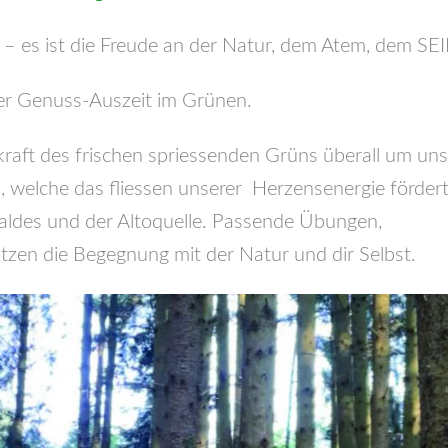
n – es ist die Freude an der Natur, dem Atem, dem SEI
iner Genuss-Auszeit im Grünen.
kraft des frischen spriessenden Grüns überall um uns
 welche das fliessen unserer Herzensenergie förder
Waldes und der Altoquelle. Passende Übungen,
tzen die Begegnung mit der Natur und dir Selbst.