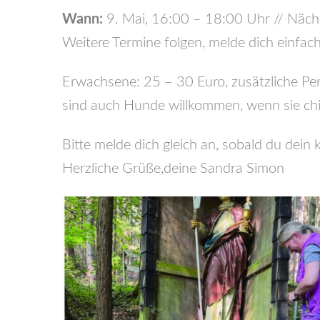
Wann:
9. Mai, 16:00 – 18:00 Uhr // Näch
Weitere Termine folgen, melde dich einfach
Erwachsene: 25 – 30 Euro, zusätzliche Per
sind auch Hunde willkommen, wenn sie chill
Bitte melde dich gleich an, sobald du dein k
Herzliche Grüße,deine Sandra Simon