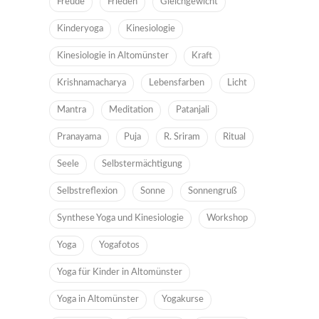
Freude
Frieden
Gleichgewicht
Kinderyoga
Kinesiologie
Kinesiologie in Altomünster
Kraft
Krishnamacharya
Lebensfarben
Licht
Mantra
Meditation
Patanjali
Pranayama
Puja
R. Sriram
Ritual
Seele
Selbstermächtigung
Selbstreflexion
Sonne
Sonnengruß
Synthese Yoga und Kinesiologie
Workshop
Yoga
Yogafotos
Yoga für Kinder in Altomünster
Yoga in Altomünster
Yogakurse