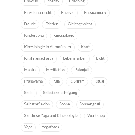
Chakras
charity
Coaching
Einzelunterricht
Energie
Entspannung
Freude
Frieden
Gleichgewicht
Kinderyoga
Kinesiologie
Kinesiologie in Altomünster
Kraft
Krishnamacharya
Lebensfarben
Licht
Mantra
Meditation
Patanjali
Pranayama
Puja
R. Sriram
Ritual
Seele
Selbstermächtigung
Selbstreflexion
Sonne
Sonnengruß
Synthese Yoga und Kinesiologie
Workshop
Yoga
Yogafotos